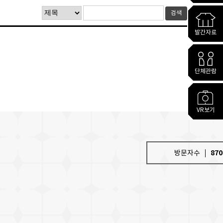
검색
발간자료
단체관람
VR보기
방문자수
870