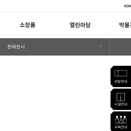
HO
소장품
열린마당
박물
현재전시
관람안내
시설안내
교육안내